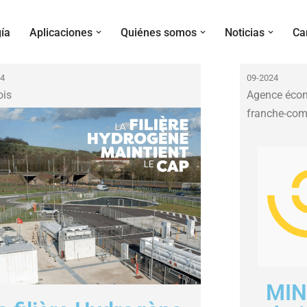
ía
Aplicaciones
Quiénes somos
Noticias
Ca
24
09-2024
ois
Agence écon
franche-com
MIN