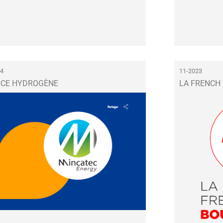
24
11-2023
CE HYDROGÈNE
LA FRENCH