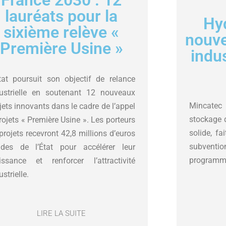
France 2030 : 12
lauréats pour la
Hy
sixième relève «
nouve
Première Usine »
indus
tat poursuit son objectif de relance
ustrielle en soutenant 12 nouveaux
Mincatec 
jets innovants dans le cadre de l’appel
stockage 
rojets « Première Usine ». Les porteurs
solide, fa
projets recevront 42,8 millions d’euros
subvent
ides de l’État pour accélérer leur
programme
issance et renforcer l’attractivité
ustrielle.
LIRE LA SUITE