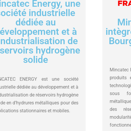
ncatec Energy, une
ociété industrielle
Mi
dédiée au
intègr
éveloppement et à
Bour
’industrialisation de
éservoirs hydrogène
solide
Mincatec 
produits 
NCATEC ENERGY est une société
technolog
ustrielle dédiée au développement et à
sous fo
ndustrialisation de réservoirs hydrogène
métallique
ide en d’hydrures métalliques pour des
des rés
lications stationnaires et mobiles.
modularit
fonctionn