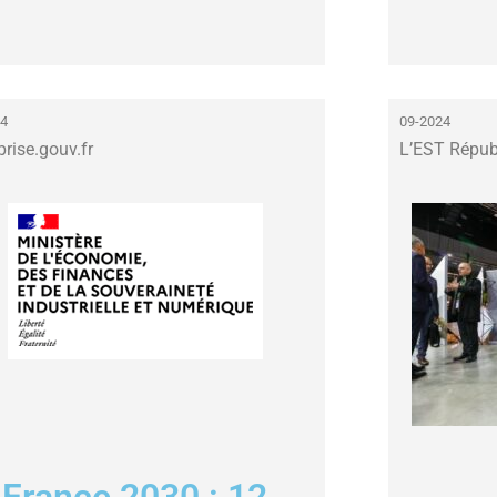
24
09-2024
prise.gouv.fr
L’EST Répub