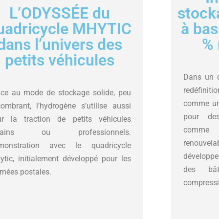
stock
L’ODYSSÉE du
à bas
uadricycle MHYTIC
% 
dans l’univers des
petits véhicules
Dans un c
redéfinit
ce au mode de stockage solide, peu
comme une
ombrant, l’hydrogène s’utilise aussi
pour des
ur la traction de petits véhicules
comme l
bains ou professionnels.
renouve
monstration avec le quadricycle
développ
tic, initialement développé pour les
des bâ
rnées postales.
compressi