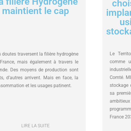
a filière Hydrogène
choi
maintient le cap
impla
us
stock
Le Territ
 doutes traversent la filière hydrogène
comme un
France, mais également à travers le
industri
nde. Des moyens de production sont
Comté. MI
ts, d’autres arrivent. Mais en face, la
stockage 
sommation et les usages patinent.
sa premiè
ambitieux 
programme
France 20
LIRE LA SUITE