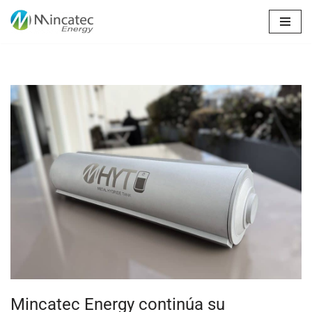
Saltar
al
contenido
Mincatec Energy continúa su