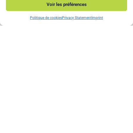
Voir les préférences
Neve
| Propulsé par
WordPress
Politique de cookies
Privacy Statement
Imprint