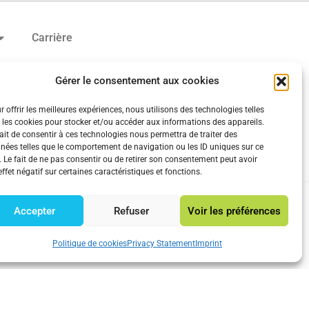
Carrière
Gérer le consentement aux cookies
r offrir les meilleures expériences, nous utilisons des technologies telles
 les cookies pour stocker et/ou accéder aux informations des appareils.
Rechercher
fait de consentir à ces technologies nous permettra de traiter des
nées telles que le comportement de navigation ou les ID uniques sur ce
e. Le fait de ne pas consentir ou de retirer son consentement peut avoir
effet négatif sur certaines caractéristiques et fonctions.
litique de cookies (UE)
Accepter
Refuser
Voir les préférences
ement (EU)
Imprint
Disclaimer
Politique de cookies
Privacy Statement
Imprint