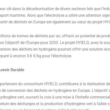
eur clé dans la décarbonisation de divers secteurs tels que l’in
nsport maritime. Alors que l’électrolyse a attiré une attention sign
partir de déchets en Europe est également au cœur du projet HY
llions de tonnes de déchets par an, offrant un potentiel de prod
si l’objectif de l’Europe pour 2030. Le projet HYIELD, avec le s
version des déchets en hydrogène pourrait offrir une solution é
mparé à environ 5-6 €/kg pour l’électrolyse.
venir Durable
artenaire du consortium HYIELD, contribuera à la réalisation de
 de conversion des déchets en hydrogène en Europe. L’objectif a
ydrogène vert, ouvrant la voie à une mise à l’échelle commerciale
meture des décharges et la production d’hydrogène vert à faible co