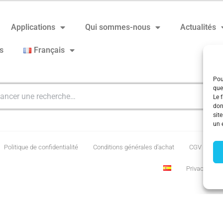
Applications
Qui sommes-nous
Actualités
s
Français
Pou
que
Le 
don
sit
un 
Politique de confidentialité
Conditions générales d’achat
CGV
Po
Privacy Stat